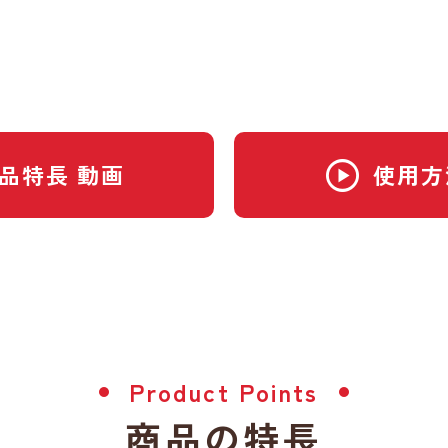
play_circle
品特長 動画
使用方
Product Points
商品の特長