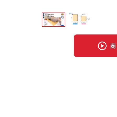
play_circle
商