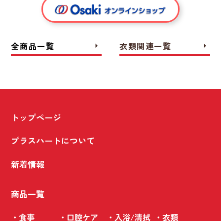
全商品一覧
衣類関連一覧
arrow_right
arrow_right
トップページ
プラスハートについて
新着情報
商品一覧
・食事
・口腔ケア
・入浴/清拭
・衣類